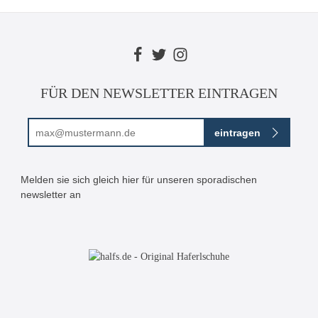
FÜR DEN NEWSLETTER EINTRAGEN
E-Mail-Adresse*
eintragen
Ich habe die
Datenschutzbestimmungen
zur Kenntnis
genommen und die
AGB
gelesen und bin mit ihnen
Melden sie sich gleich hier für unseren sporadischen
einverstanden.
newsletter an
Bitte geben Sie die abgebildeten Zeichen ein*