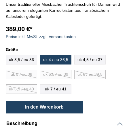
Unser traditioneller Miesbacher Trachtenschuh für Damen wird
auf unserem eleganten Karreeleisten aus französischem
Kalbsleder gefertigt.
389,00 €*
Preise inkl. MwSt. zzgl. Versandkosten
Größe
uk 3,5 / eu 36
uk 4 / eu 36,5
uk 4,5 / eu 37
uk 5 / eu 38
uk 5,5 / eu 39
uk 6 / eu 39,5
uk 6,5 / eu 40
uk 7 / eu 41
In den Warenkorb
Beschreibung