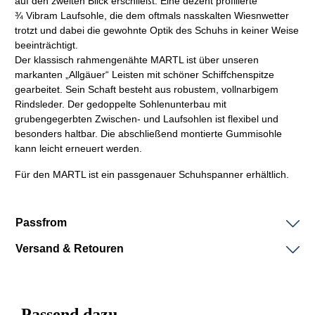
auf den zweiten Blick erschließt: Eine dezent profilierte
¾
Vibram
Laufsohle, die dem oftmals nasskalten Wiesnwetter
trotzt und dabei die gewohnte Optik des Schuhs in keiner Weise
beeinträchtigt.
Der klassisch
rahmengenähte
MARTL ist über unseren
markanten „Allgäuer“
Leisten
mit schöner Schiffchenspitze
gearbeitet. Sein
Schaft
besteht aus robustem, vollnarbigem
Rindsleder. Der gedoppelte Sohlenunterbau mit
grubengegerbten Zwischen- und Laufsohlen ist flexibel und
besonders haltbar. Die abschließend montierte Gummisohle
kann leicht erneuert werden.
Für den MARTL ist ein passgenauer Schuhspanner erhältlich.
Passfrom
Versand & Retouren
Passend dazu