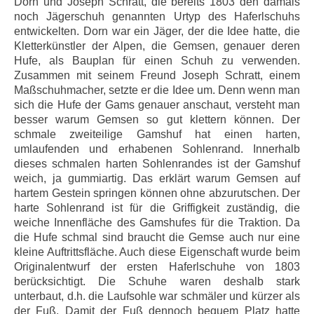
Dorn und Joseph Schratt, die bereits 1803 den damals
noch Jägerschuh genannten Urtyp des Haferlschuhs
entwickelten. Dorn war ein Jäger, der die Idee hatte, die
Kletterkünstler der Alpen, die Gemsen, genauer deren
Hufe, als Bauplan für einen Schuh zu verwenden.
Zusammen mit seinem Freund Joseph Schratt, einem
Maßschuhmacher, setzte er die Idee um. Denn wenn man
sich die Hufe der Gams genauer anschaut, versteht man
besser warum Gemsen so gut klettern können. Der
schmale zweiteilige Gamshuf hat einen harten,
umlaufenden und erhabenen Sohlenrand. Innerhalb
dieses schmalen harten Sohlenrandes ist der Gamshuf
weich, ja gummiartig. Das erklärt warum Gemsen auf
hartem Gestein springen können ohne abzurutschen. Der
harte Sohlenrand ist für die Griffigkeit zuständig, die
weiche Innenfläche des Gamshufes für die Traktion. Da
die Hufe schmal sind braucht die Gemse auch nur eine
kleine Auftrittsfläche. Auch diese Eigenschaft wurde beim
Originalentwurf der ersten Haferlschuhe von 1803
berücksichtigt. Die Schuhe waren deshalb stark
unterbaut, d.h. die Laufsohle war schmäler und kürzer als
der Fuß. Damit der Fuß dennoch bequem Platz hatte