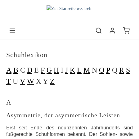
Schuhlexikon
A
B
C
D
E
F
G
H
I
J
K
L
M
N
O
P
Q
R
S
T
U
V
W
X Y
Z
A
Asymmetrie, der asymmetrische Leisten
Erst seit Ende des neunzehnten Jahrhunderts sind
fußgerechte Schuhformen bekannt. Der Sohlen- sowie