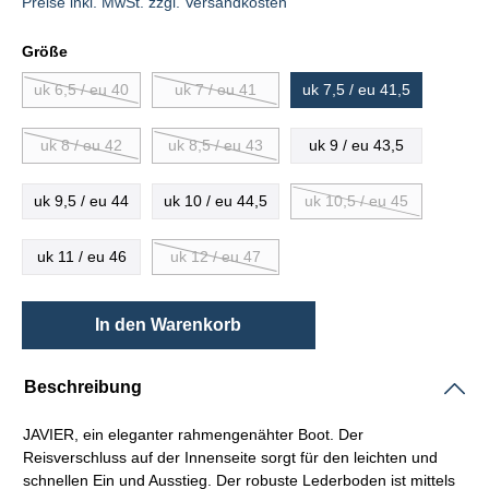
Preise inkl. MwSt. zzgl. Versandkosten
Größe
uk 6,5 / eu 40
uk 7 / eu 41
uk 7,5 / eu 41,5
uk 8 / eu 42
uk 8,5 / eu 43
uk 9 / eu 43,5
uk 9,5 / eu 44
uk 10 / eu 44,5
uk 10,5 / eu 45
uk 11 / eu 46
uk 12 / eu 47
In den Warenkorb
Beschreibung
JAVIER, ein eleganter
rahmengenähter
Boot. Der
Reisverschluss auf der Innenseite sorgt für den leichten und
schnellen Ein und Ausstieg. Der robuste Lederboden ist mittels