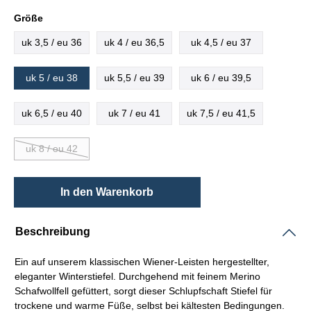
Größe
uk 3,5 / eu 36
uk 4 / eu 36,5
uk 4,5 / eu 37
uk 5 / eu 38
uk 5,5 / eu 39
uk 6 / eu 39,5
uk 6,5 / eu 40
uk 7 / eu 41
uk 7,5 / eu 41,5
uk 8 / eu 42
In den Warenkorb
Beschreibung
Ein auf unserem klassischen Wiener
-Leisten
hergestellter,
eleganter Winterstiefel. Durchgehend mit feinem Merino
Schafwollfell gefüttert, sorgt dieser
Schlupfschaft
Stiefel für
trockene und warme Füße, selbst bei kältesten Bedingungen.