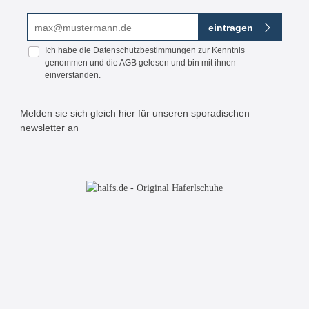
E-Mail-Adresse*
eintragen
Ich habe die
Datenschutzbestimmungen
zur Kenntnis
genommen und die
AGB
gelesen und bin mit ihnen
einverstanden.
Melden sie sich gleich hier für unseren sporadischen
newsletter an
Bitte geben Sie die abgebildeten Zeichen ein*