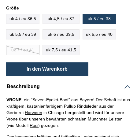
Größe
uk 4 / eu 36,5
uk 4,5 / eu 37
uk 5 / eu 38
uk 5,5 / eu 39
uk 6 / eu 39,5
uk 6,5 / eu 40
uk 7 / eu 41
uk 7,5 / eu 41,5
In den Warenkorb
Beschreibung
VRONE
, ein "Seven-Eyelet-Boot" aus Bayern! Der Schaft ist aus
kräftigem, kastanienfarbigem
Pullup
Rindsleder aus der
Gerberei
Horween
in Chicago hergestellt und wird für unsere
Vrone über unseren bewährten schmalen
Münchner
Leisten
(wie Modell
Rosi
) gezogen.
Das besonders kräftige und fetthaltige Leder zeichnet sich