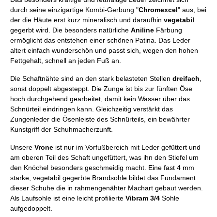
durch seine einzigartige Kombi-Gerbung "
Chromexcel
" aus, bei
der die Häute erst kurz mineralisch und daraufhin
vegetabil
gegerbt wird. Die besonders natürliche
Aniline
Färbung
ermöglicht das entstehen einer schönen Patina. Das Leder
altert einfach wunderschön und passt sich, wegen den hohen
Fettgehalt, schnell an jeden Fuß an.
Die Schaftnähte sind an den stark belasteten Stellen
dreifach
,
sonst doppelt abgesteppt. Die Zunge ist bis zur fünften Öse
hoch durchgehend gearbeitet, damit kein Wasser über das
Schnürteil eindringen kann. Gleichzeitig verstärkt das
Zungenleder die Ösenleiste des Schnürteils, ein bewährter
Kunstgriff der Schuhmacherzunft.
Unsere
Vrone
ist nur im Vorfußbereich mit Leder gefüttert und
am oberen Teil des Schaft ungefüttert, was ihn den Stiefel um
den Knöchel besonders geschmeidig macht. Eine fast 4 mm
starke, vegetabil gegerbte Brandsohle bildet das Fundament
dieser Schuhe die in rahmengenähter Machart gebaut werden.
Als Laufsohle ist eine leicht profilierte
Vibram 3/4
Sohle
aufgedoppelt.