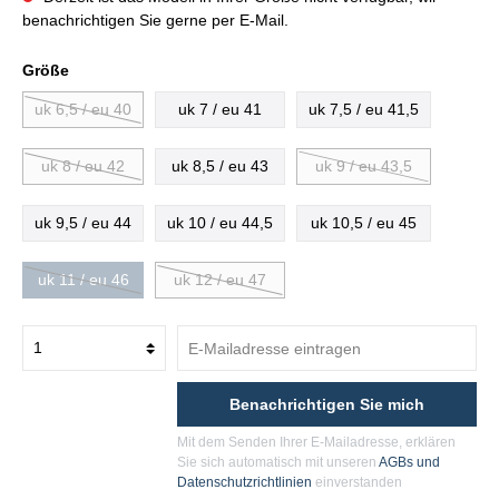
benachrichtigen Sie gerne per E-Mail.
Größe
uk 6,5 / eu 40
uk 7 / eu 41
uk 7,5 / eu 41,5
uk 8 / eu 42
uk 8,5 / eu 43
uk 9 / eu 43,5
uk 9,5 / eu 44
uk 10 / eu 44,5
uk 10,5 / eu 45
uk 11 / eu 46
uk 12 / eu 47
Benachrichtigen Sie mich
Mit dem Senden Ihrer E-Mailadresse, erklären
Sie sich automatisch mit unseren
AGBs und
Datenschutzrichtlinien
einverstanden