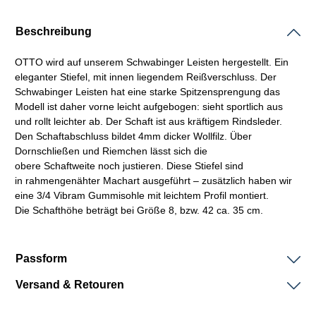
Beschreibung
OTTO wird auf unserem Schwabinger
Leisten
hergestellt. Ein
eleganter Stiefel, mit innen liegendem Reißverschluss. Der
Schwabinger
Leisten
hat eine starke Spitzensprengung das
Modell ist daher vorne leicht aufgebogen: sieht sportlich aus
und rollt leichter ab. Der
Schaft
ist aus kräftigem
Rindsleder.
Den
Schaftabschluss
bildet 4mm dicker Wollfilz. Über
Dornschließen und Riemchen lässt sich die
obere
Schaftweite
noch justieren. Diese Stiefel sind
in
rahmengenähter
Machart
ausgeführt – zusätzlich haben wir
eine 3/4
Vibram
Gummisohle mit leichtem Profil montiert.
Die
Schafthöhe
beträgt bei Größe 8, bzw. 42 ca. 35 cm.
Passform
Versand & Retouren