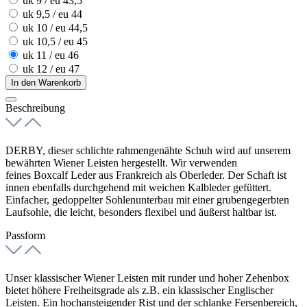
uk 9 / eu 43,5
uk 9,5 / eu 44
uk 10 / eu 44,5
uk 10,5 / eu 45
uk 11 / eu 46
uk 12 / eu 47
In den Warenkorb
Beschreibung
DERBY, dieser schlichte
rahmengenähte
Schuh wird auf unserem
bewährten Wiener
Leisten
hergestellt. Wir verwenden
feines
Boxcalf
Leder aus Frankreich als Oberleder. Der
Schaft
ist
innen ebenfalls durchgehend mit weichen Kalbleder gefüttert.
Einfacher, gedoppelter Sohlenunterbau mit einer grubengegerbten
Laufsohle, die leicht, besonders flexibel und äußerst haltbar ist.
Passform
Unser klassischer Wiener Leisten mit runder und hoher Zehenbox
bietet höhere Freiheitsgrade als z.B. ein klassischer Englischer
Leisten. Ein hochansteigender Rist und der schlanke Fersenbereich,