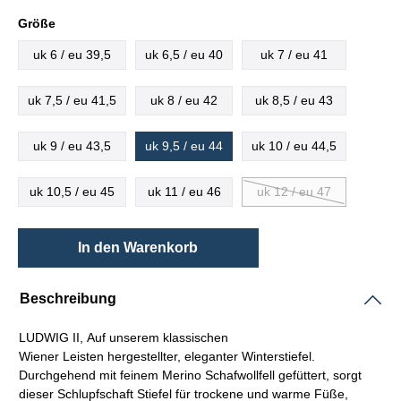
Größe
uk 6 / eu 39,5
uk 6,5 / eu 40
uk 7 / eu 41
uk 7,5 / eu 41,5
uk 8 / eu 42
uk 8,5 / eu 43
uk 9 / eu 43,5
uk 9,5 / eu 44
uk 10 / eu 44,5
uk 10,5 / eu 45
uk 11 / eu 46
uk 12 / eu 47
In den Warenkorb
Beschreibung
LUDWIG II, Auf unserem klassischen
Wiener
Leisten
hergestellter, eleganter Winterstiefel.
Durchgehend mit feinem Merino Schafwollfell gefüttert, sorgt
dieser
Schlupfschaft
Stiefel für trockene und warme Füße,