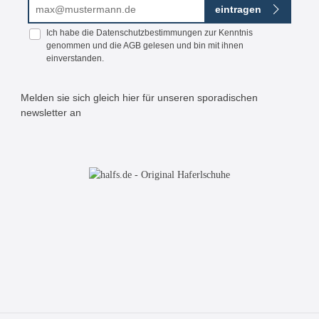
E-Mail-Adresse*
eintragen
Ich habe die
Datenschutzbestimmungen
zur Kenntnis
genommen und die
AGB
gelesen und bin mit ihnen
einverstanden.
Melden sie sich gleich hier für unseren sporadischen
newsletter an
Bitte geben Sie die abgebildeten Zeichen ein*