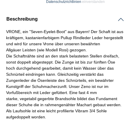
Datenschutzrichtlinien
einverstanden
Beschreibung
VRONE, ein "Seven-Eyelet-Boot" aus Bayern! Der
Schaft
ist aus
kräftigem, kastanienfarbigem
Pullup
Rindleder Leder hergestellt
und wird für unsere Vrone über unseren bewährten
Allgäuer
Leisten
(wie Modell Rosi) gezogen.
Die
Schaftnähte
sind an den stark belasteten Stellen dreifach,
sonst doppelt abgesteppt. Die Zunge ist bis zur fünften Öse
hoch durchgehend gearbeitet, damit kein Wasser über das
Schnürteil eindringen kann. Gleichzeitig verstärkt das
Zungenleder die Ösenleiste des Schnürteils, ein bewährter
Kunstgriff der Schuhmacherzunft. Unser Zeno ist nur im
Vorfußbereich mit Leder gefüttert. Eine fast 4 mm
starke,
vegetabil
gegerbte
Brandsohle
bildet das Fundament
dieser Schuhe die in
rahmengenähter
Machart
gebaut werden.
Als Laufsohle ist eine leicht profilierte
Vibram
3/4 Sohle
aufgedoppelt worden.