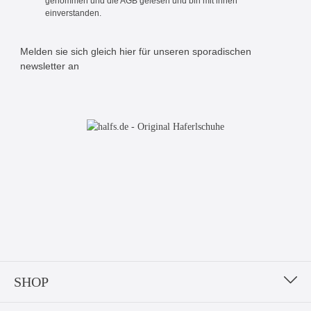
genommen und die
AGB
gelesen und bin mit ihnen
einverstanden.
Melden sie sich gleich hier für unseren sporadischen
newsletter an
Bitte geben Sie die abgebildeten Zeichen ein*
SHOP