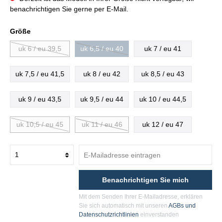
benachrichtigen Sie gerne per E-Mail.
Größe
uk 6 / eu 39,5
uk 6,5 / eu 40
uk 7 / eu 41
uk 7,5 / eu 41,5
uk 8 / eu 42
uk 8,5 / eu 43
uk 9 / eu 43,5
uk 9,5 / eu 44
uk 10 / eu 44,5
uk 10,5 / eu 45
uk 11 / eu 46
uk 12 / eu 47
Benachrichtigen Sie mich
Mit dem Senden Ihrer E-Mailadresse, erklären
Sie sich automatisch mit unseren
AGBs und
Datenschutzrichtlinien
einverstanden