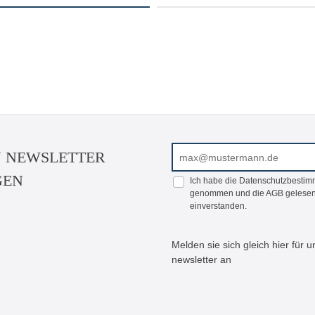
E-Mail-Adresse*
N NEWSLETTER
GEN
Ich habe die
Datenschutzbesti
genommen und die
AGB
gelesen
einverstanden.
Melden sie sich gleich hier für
newsletter an
Bitte geben Sie die abgeb