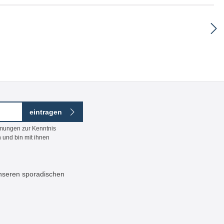
eintragen
mmungen
zur Kenntnis
 und bin mit ihnen
 unseren sporadischen
ildeten Zeichen ein*