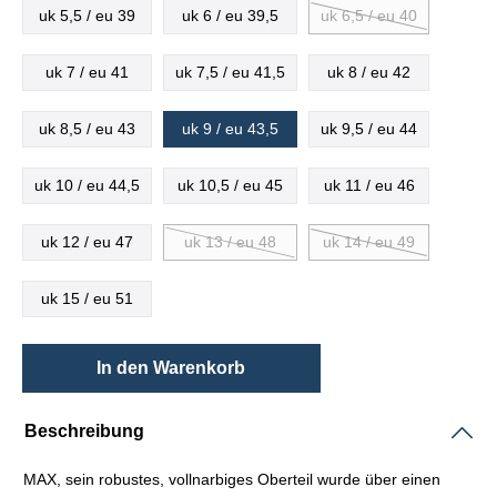
uk 5,5 / eu 39
uk 6 / eu 39,5
uk 6,5 / eu 40
uk 7 / eu 41
uk 7,5 / eu 41,5
uk 8 / eu 42
uk 8,5 / eu 43
uk 9 / eu 43,5
uk 9,5 / eu 44
uk 10 / eu 44,5
uk 10,5 / eu 45
uk 11 / eu 46
uk 12 / eu 47
uk 13 / eu 48
uk 14 / eu 49
uk 15 / eu 51
In den Warenkorb
Beschreibung
MAX, sein robustes, vollnarbiges Oberteil wurde über einen